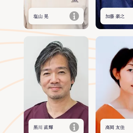
塩山 晃
加藤 豪之
黒川 直輝
高岡 友佳