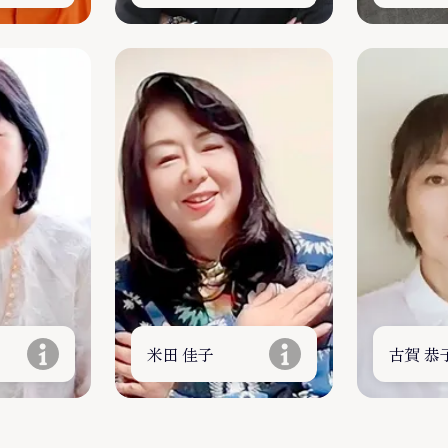
米田 佳子
古賀 恭