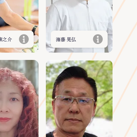
康之介
海藤 晃弘