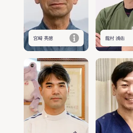
宮崎 英徳
龍村 鴻佑