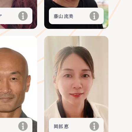
ア
藤山 流美
岡部 恵