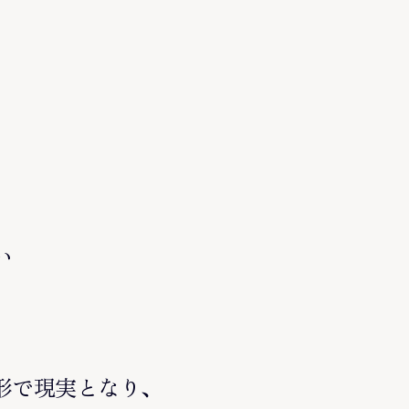
い
。
形で現実となり、