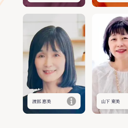
渡部 恵美
山下 東美