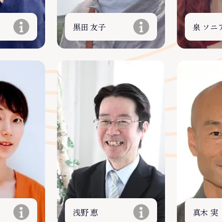
黒田 友子
泉 ソニ
浅野 恵
真木 実